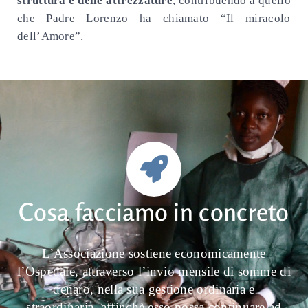
struttura e delle attrezzature
, contribuendo a quello
che Padre Lorenzo ha chiamato “Il miracolo
dell’Amore”.
Cosa facciamo in concreto
L’Associazione sostiene economicamente
l’Ospedale, attraverso l’invio mensile di somme di
denaro, nella sua gestione ordinaria e
straordinaria, affinchè esso possa continuare ad