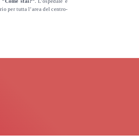
a “
Come stai?
“.
L’ospedale è
rio per tutta l’area del centro-