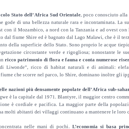
ccolo Stato dell’Africa Sud Orientale
, poco conosciuto all
he gode di una bellezza naturale rara e incontaminata. La s
st con il Mozambico, a nord con la Tanzania e ad ovest con 
to dal fiume Shire ed è bagnato dal Lago Malawi, che è il ter
nto della superficie dello Stato. Sono proprio le acque tiepi
getazione circostante verde e rigogliosa; nonostante le sue 
 un
ricco patrimonio di flora e fauna e conta numerose rise
i Liwonde”, ricco di habitat naturali e di animali: elefan
 fiume che scorre nel parco, lo Shire, dominano inoltre gli ip
elle nazioni più densamente popolate dell’Africa sub-saha
we è la capitale dal 1971. Blantyre, il maggior centro comme
ione è cordiale e pacifica. La maggior parte della popolazio
molti abitanti dei villaggi continuano a mantenere le loro c
oncentrata nelle mani di pochi.
L’economia si basa princ